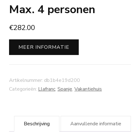
Max. 4 personen
€
282.00
MEER INFORMATIE
Artikelnummer:
db1b4e19d200
Categorieën:
Llafranc
,
Spanje
,
Vakantiehuis
Beschrijving
Aanvullende informatie