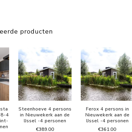
teerde producten
ista
Steenhoeve 4 persons
Ferox 4 persons in
 8-4
in Nieuwekerk aan de
Nieuwekerk aan de
int-
IJssel -4 personen
IJssel -4 personen
onen
€
389.00
€
361.00