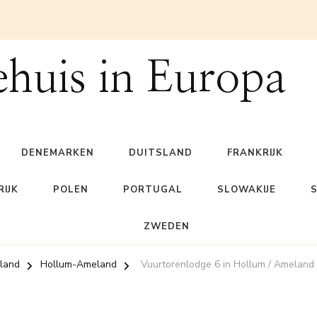
ehuis in Europa
DENEMARKEN
DUITSLAND
FRANKRIJK
IJK
POLEN
PORTUGAL
SLOWAKIJE
ZWEDEN
land
Hollum-Ameland
Vuurtorenlodge 6 in Hollum / Ameland