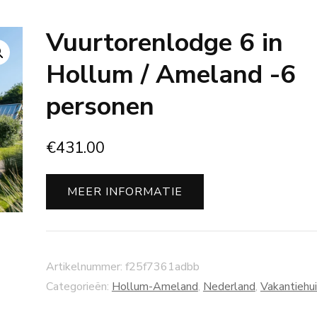
Vuurtorenlodge 6 in
Hollum / Ameland -6
personen
€
431.00
MEER INFORMATIE
Artikelnummer:
f25f7361adbb
Categorieën:
Hollum-Ameland
,
Nederland
,
Vakantiehu