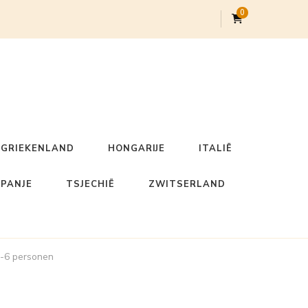
0
GRIEKENLAND
HONGARIJE
ITALIË
SPANJE
TSJECHIË
ZWITSERLAND
 -6 personen