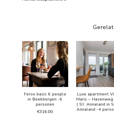
Gerela
Ferox basic 6 people
Luxe apartment V
in Beekbergen -6
Maris – Havenweg
personen
| St. Annaland in S
Annaland -4 pers
€
316.00