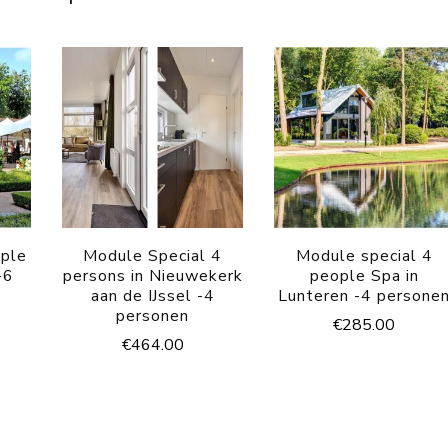
ople
Module Special 4
Module special 4
-6
persons in Nieuwekerk
people Spa in
aan de IJssel -4
Lunteren -4 persone
personen
€
285.00
€
464.00