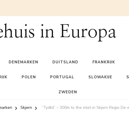
ehuis in Europa
DENEMARKEN
DUITSLAND
FRANKRIJK
IJK
POLEN
PORTUGAL
SLOWAKIJE
ZWEDEN
marken
Skjern
“Tydkil” – 300m to the inlet in Skjern Regio De