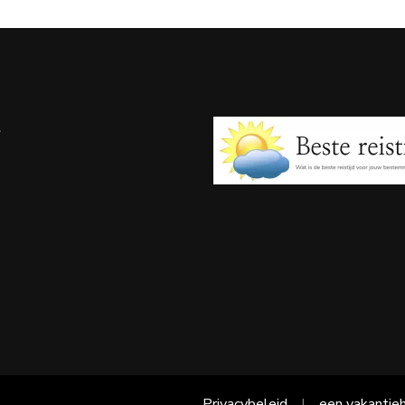
e
Privacybeleid
een vakantieh