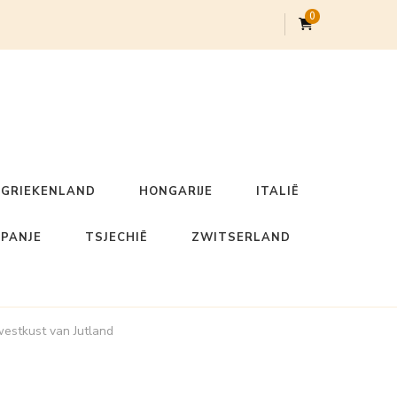
0
GRIEKENLAND
HONGARIJE
ITALIË
SPANJE
TSJECHIË
ZWITSERLAND
 westkust van Jutland