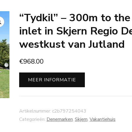
“Tydkil” – 300m to the
inlet in Skjern Regio D
westkust van Jutland
€
968.00
MEER INFORMATIE
Artikelnummer:
c2b797254043
Categorieën:
Denemarken
,
Skjern
,
Vakantiehuis