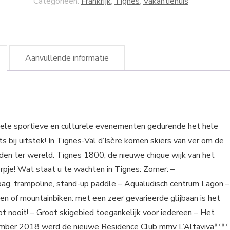
Categorieën:
Frankrijk
,
Tignes
,
Vakantiehuis
Aanvullende informatie
ele sportieve en culturele evenementen gedurende het hele
 bij uitstek! In Tignes-Val d’Isère komen skiërs van ver om de
den ter wereld. Tignes 1800, de nieuwe chique wijk van het
rpje! Wat staat u te wachten in Tignes: Zomer: –
irbag, trampoline, stand-up paddle – Aqualudisch centrum Lagon –
 of mountainbiken: met een zeer gevarieerde glijbaan is het
apt nooit! – Groot skigebied toegankelijk voor iedereen – Het
cember 2018 werd de nieuwe Residence Club mmv L’Altaviva****