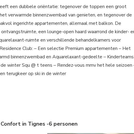
heeft een dubbele oriëntatie: tegenover de toppen een groot
en het verwarmde binnenzwembad van genieten, en tegenover de
smaakvol ingerichte appartementen, allemaal met balkon. De
 ontvangstruimte, een lounge-open haard waarrond de kinder- e
Aquarelaxant-ruimte en verschillende behandelkamers voor
Residence Club: – Een selectie Premium appartementen – Het
erwarmd binnenzwembad en Aquarelaxant-gedeelte – Kinderteams
 in de winter Squ @ t teens – Rendez-vous mmv het hele seizoen 
n terugkeer op ski in de winter
 Confort in Tignes -6 personen