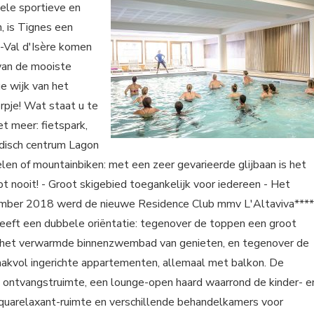
ele sportieve en
, is Tignes een
s-Val d'Isère komen
 van de mooiste
e wijk van het
rpje! Wat staat u te
et meer: fietspark,
udisch centrum Lagon
en of mountainbiken: met een zeer gevarieerde glijbaan is het
pt nooit! - Groot skigebied toegankelijk voor iedereen - Het
cember 2018 werd de nieuwe Residence Club mmv L'Altaviva****
heeft een dubbele oriëntatie: tegenover de toppen een groot
en het verwarmde binnenzwembad van genieten, en tegenover de
smaakvol ingerichte appartementen, allemaal met balkon. De
 ontvangstruimte, een lounge-open haard waarrond de kinder- e
Aquarelaxant-ruimte en verschillende behandelkamers voor