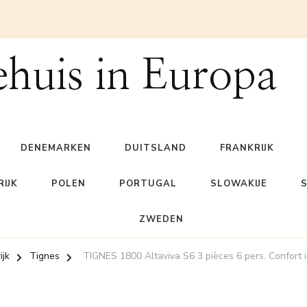
ehuis in Europa
DENEMARKEN
DUITSLAND
FRANKRIJK
IJK
POLEN
PORTUGAL
SLOWAKIJE
ZWEDEN
ijk
Tignes
TIGNES 1800 Altaviva S6 3 pièces 6 pers. Confort 