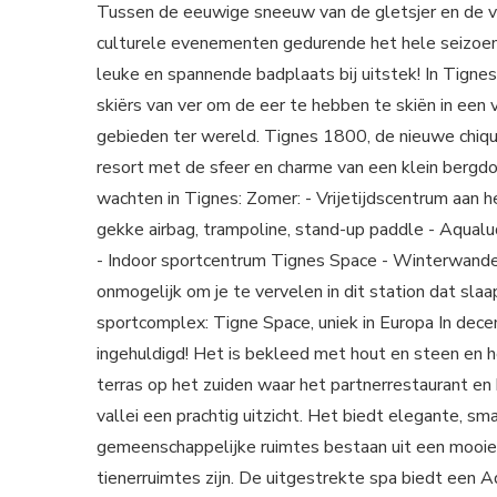
Tussen de eeuwige sneeuw van de gletsjer en de v
culturele evenementen gedurende het hele seizoen
leuke en spannende badplaats bij uitstek! In Tigne
skiërs van ver om de eer te hebben te skiën in een
gebieden ter wereld. Tignes 1800, de nieuwe chiqu
resort met de sfeer en charme van een klein bergdo
wachten in Tignes: Zomer: - Vrijetijdscentrum aan h
gekke airbag, trampoline, stand-up paddle - Aqual
- Indoor sportcentrum Tignes Space - Winterwandel
onmogelijk om je te vervelen in dit station dat slaa
sportcomplex: Tigne Space, uniek in Europa In de
ingehuldigd! Het is bekleed met hout en steen en 
terras op het zuiden waar het partnerrestaurant 
vallei een prachtig uitzicht. Het biedt elegante, 
gemeenschappelijke ruimtes bestaan uit een mooie
tienerruimtes zijn. De uitgestrekte spa biedt een 