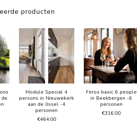
teerde producten
sons
Module Special 4
Ferox basic 6 people
n de
persons in Nieuwekerk
in Beekbergen -6
en
aan de IJssel -4
personen
personen
€
316.00
€
464.00