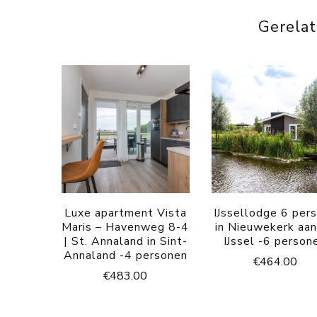
Gerela
Luxe apartment Vista
IJssellodge 6 per
Maris – Havenweg 8-4
in Nieuwekerk aa
| St. Annaland in Sint-
IJssel -6 person
Annaland -4 personen
€
464.00
€
483.00