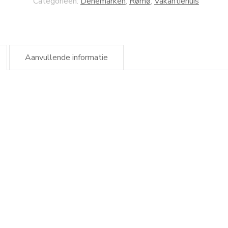
Categorieën:
Denemarken
,
Rømø
,
Vakantiehuis
Aanvullende informatie