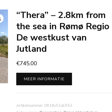
“Thera” – 2.8km from
the sea in Rømø Regio
De westkust van
Jutland
€
745.00
MEER INFORMATIE
Artikelnummer:
0818c51dc552