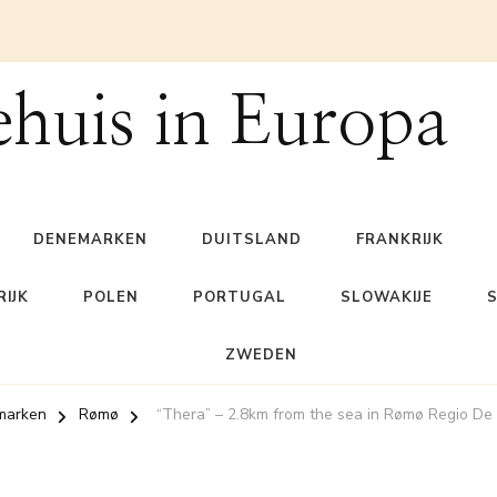
ehuis in Europa
DENEMARKEN
DUITSLAND
FRANKRIJK
IJK
POLEN
PORTUGAL
SLOWAKIJE
ZWEDEN
marken
Rømø
“Thera” – 2.8km from the sea in Rømø Regio De