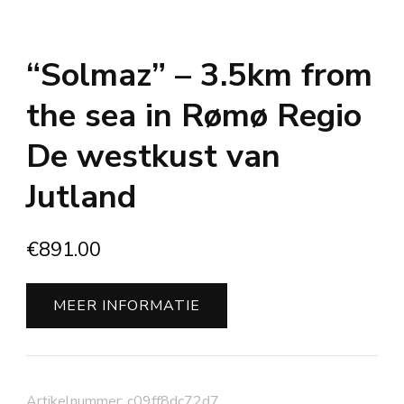
“Solmaz” – 3.5km from
the sea in Rømø Regio
De westkust van
Jutland
€
891.00
MEER INFORMATIE
Artikelnummer:
c09ff8dc72d7