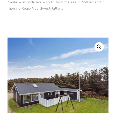
“Soila” – all inclusive – 150m from the sea in NW Jutland in
Hjørring Regio Noordwest-Jutland