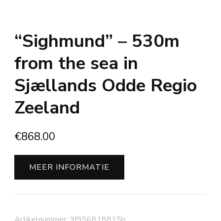
“Sighmund” – 530m
from the sea in
Sjællands Odde Regio
Zeeland
€
868.00
MEER INFORMATIE
Artikelnummer:
3f956818815b