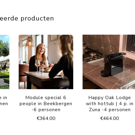
teerde producten
 in
Module special 6
Happy Oak Lodge
onen
people in Beekbergen
with hottub | 4 p. in
-6 personen
Zuna -4 personen
€
364.00
€
464.00