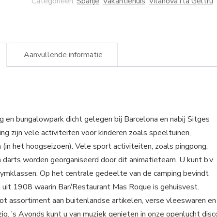
Categorieën:
Spanje
,
Vakantiehuis
,
Vilanova i la Geltru
Aanvullende informatie
 en bungalowpark dicht gelegen bij Barcelona en nabij Sitges
g zijn vele activiteiten voor kinderen zoals speeltuinen,
in het hoogseizoen). Vele sport activiteiten, zoals pingpong,
n darts worden georganiseerd door dit animatieteam. U kunt b.v.
ymklassen. Op het centrale gedeelte van de camping bevindt
e uit 1908 waarin Bar/Restaurant Mas Roque is gehuisvest.
t assortiment aan buitenlandse artikelen, verse vleeswaren en
g. ’s Avonds kunt u van muziek genieten in onze openlucht disc