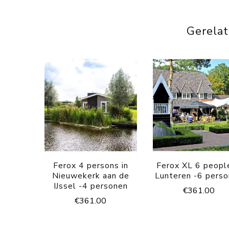
Gerela
Ferox 4 persons in
Ferox XL 6 people
Nieuwekerk aan de
Lunteren -6 pers
IJssel -4 personen
€
361.00
€
361.00