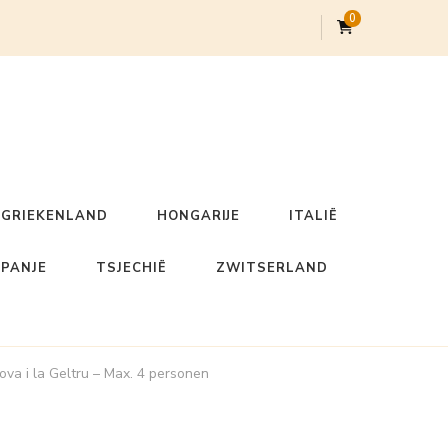
0
GRIEKENLAND
HONGARIJE
ITALIË
SPANJE
TSJECHIË
ZWITSERLAND
nova i la Geltru – Max. 4 personen