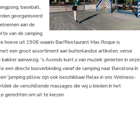
 pingpong, baseball,
orden georganiseerd
deelnemen aan de
elte van de camping
nse hoeve uit 1908 waarin Bar/Restaurant Mas Roque is
met een groot assortiment aan buitenlandse artikelen, verse
 bakker aanwezig. 's Avonds kunt u van muziek genieten in onze
r is een directe busverbinding vanaf de camping naar Barcelona.In
een 'jumping pillow zijn ook beschikbaar.Relax in ons Welness-
ntdek de verschillende massages die wij u bieden.In het
e gerechten om uit te kiezen.