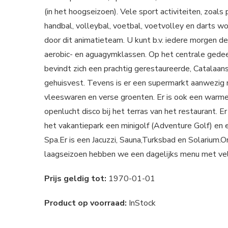
(in het hoogseizoen). Vele sport activiteiten, zoals
handbal, volleybal, voetbal, voetvolley en darts w
door dit animatieteam. U kunt b.v. iedere morgen 
aerobic- en aguagymklassen. Op het centrale gede
bevindt zich een prachtig gerestaureerde, Catalaa
gehuisvest. Tevens is er een supermarkt aanwezig 
vleeswaren en verse groenten. Er is ook een warme
openlucht disco bij het terras van het restaurant. E
het vakantiepark een minigolf (Adventure Golf) en 
Spa.Er is een Jacuzzi, Sauna,Turksbad en Solarium.O
laagseizoen hebben we een dagelijks menu met vel
Prijs geldig tot:
1970-01-01
Product op voorraad:
InStock