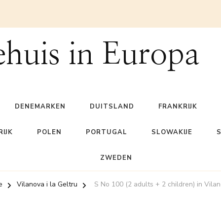
ehuis in Europa
DENEMARKEN
DUITSLAND
FRANKRIJK
IJK
POLEN
PORTUGAL
SLOWAKIJE
ZWEDEN
e
Vilanova i la Geltru
S No 100 (2 adults + 2 children) in Vila