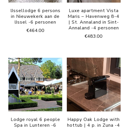
IJssellodge 6 persons
Luxe apartment Vista
in Nieuwekerk aan de
Maris – Havenweg 8-4
IJssel -6 personen
| St. Annaland in Sint-
Annaland -4 personen
€
464.00
€
483.00
Lodge royal 6 people
Happy Oak Lodge with
Spa in Lunteren -6
hottub | 4 p. in Zuna -4