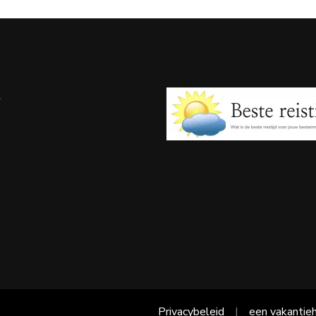
e
Privacybeleid
een vakantieh