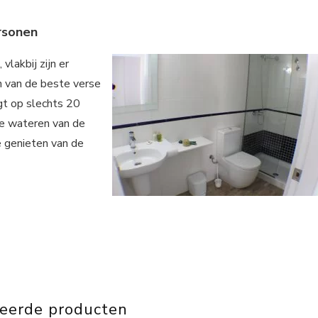
rsonen
vlakbij zijn er
en van de beste verse
gt op slechts 20
re wateren van de
e genieten van de
teerde producten