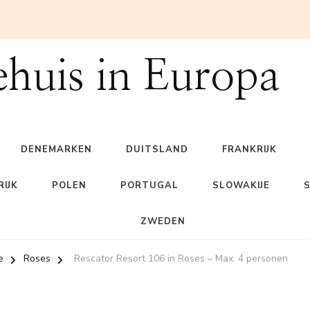
ehuis in Europa
DENEMARKEN
DUITSLAND
FRANKRIJK
IJK
POLEN
PORTUGAL
SLOWAKIJE
ZWEDEN
e
Roses
Rescator Resort 106 in Roses – Max. 4 personen