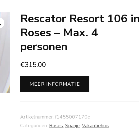
Rescator Resort 106 i
Roses – Max. 4
personen
€
315.00
MEER INFORMATIE
Artikelnummer:
f1455007170c
Categorieën:
Roses
,
Spanje
,
Vakantiehuis