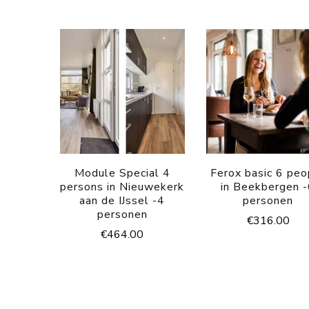
Module Special 4
Ferox basic 6 peo
persons in Nieuwekerk
in Beekbergen 
aan de IJssel -4
personen
personen
€
316.00
€
464.00