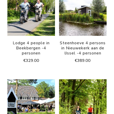
Lodge 4 people in
Steenhoeve 4 persons
Beekbergen -4
in Nieuwekerk aan de
personen
IJssel -4 personen
€
329.00
€
389.00