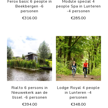
Ferox basic 6 people in
Module special 4
Beekbergen -6
people Spa in Lunteren
personen
-4 personen
€
316.00
€
285.00
Rialto 6 persons in
Lodge Royal 4 people
Nieuwekerk aan de
in Lunteren -4
IJssel -6 personen
personen
€
394.00
€
348.00