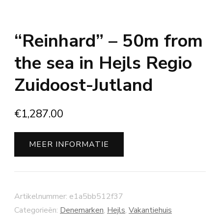
“Reinhard” – 50m from
the sea in Hejls Regio
Zuidoost-Jutland
€
1,287.00
MEER INFORMATIE
Artikelnummer:
e1a5bb512f37
Categorieën:
Denemarken
,
Hejls
,
Vakantiehuis