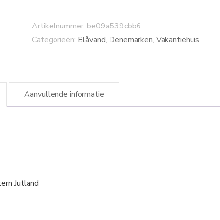
Artikelnummer:
be09a539cbb6
Categorieën:
Blåvand
,
Denemarken
,
Vakantiehuis
Aanvullende informatie
tern Jutland