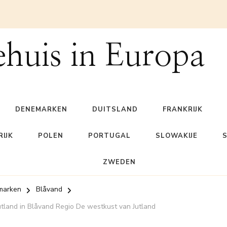
ehuis in Europa
DENEMARKEN
DUITSLAND
FRANKRIJK
IJK
POLEN
PORTUGAL
SLOWAKIJE
ZWEDEN
marken
Blåvand
 Jutland in Blåvand Regio De westkust van Jutland