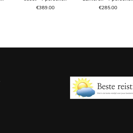
€
389.00
€
285.00
e