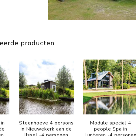
teerde producten
 in
Steenhoeve 4 persons
Module special 4
de
in Nieuwekerk aan de
people Spa in
en
IJssel -4 personen
Lunteren -4 persone