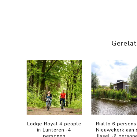
Gerela
Lodge Royal 4 people
Rialto 6 persons
in Lunteren -4
Nieuwekerk aan 
personen
IJssel -6 person