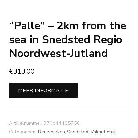
“Palle” – 2km from the
sea in Snedsted Regio
Noordwest-Jutland
€
813.00
MEER INFORMATIE
Artikelnummer:
970d44435756
Categorieën:
Denemarken
,
Snedsted
,
Vakantiehuis