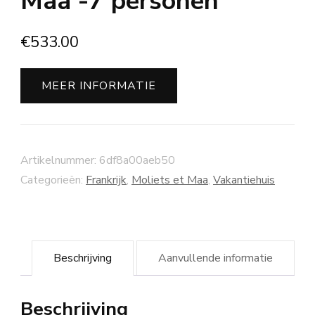
Maa -7 personen
€
533.00
MEER INFORMATIE
Artikelnummer:
6df8a00aeb50
Categorieën:
Frankrijk
,
Moliets et Maa
,
Vakantiehuis
Beschrijving
Aanvullende informatie
Beschrijving