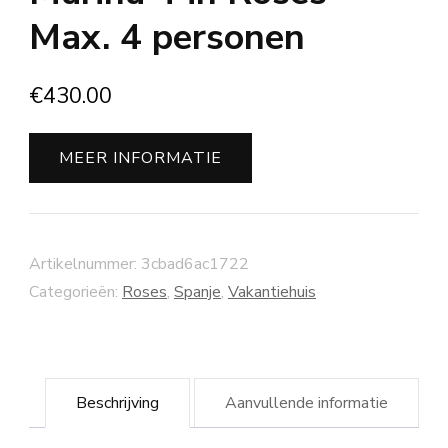
Max. 4 personen
€
430.00
MEER INFORMATIE
Artikelnummer:
3cbad6ac1722
Categorieën:
Roses
,
Spanje
,
Vakantiehuis
Beschrijving
Aanvullende informatie