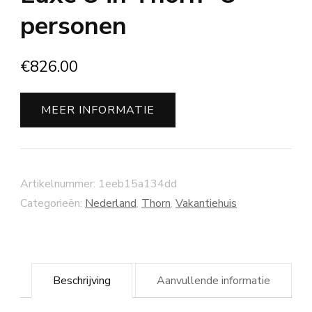
personen
€
826.00
MEER INFORMATIE
Artikelnummer:
1eeb15a134dd
Categorieën:
Nederland
,
Thorn
,
Vakantiehuis
Beschrijving
Aanvullende informatie