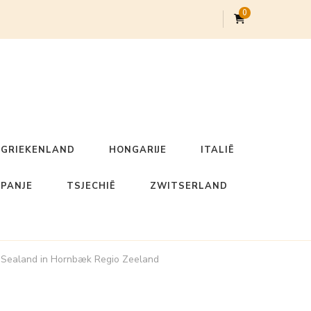
0
GRIEKENLAND
HONGARIJE
ITALIË
SPANJE
TSJECHIË
ZWITSERLAND
in Sealand in Hornbæk Regio Zeeland