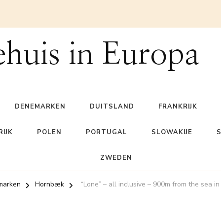
ehuis in Europa
DENEMARKEN
DUITSLAND
FRANKRIJK
IJK
POLEN
PORTUGAL
SLOWAKIJE
ZWEDEN
marken
Hornbæk
“Lone” – all inclusive – 900m from the sea 