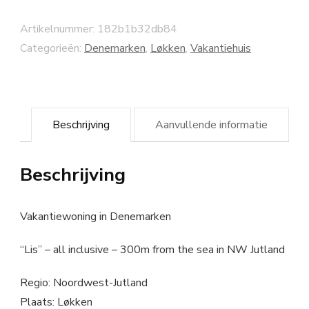
Artikelnummer:
182b1b32db84
Categorieën:
Denemarken
,
Løkken
,
Vakantiehuis
Beschrijving
Aanvullende informatie
Beschrijving
Vakantiewoning in Denemarken
“Lis” – all inclusive – 300m from the sea in NW Jutland
Regio: Noordwest-Jutland
Plaats: Løkken