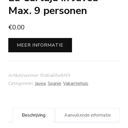
Max. 9 personen
€
0.00
MEER INFORMATIE
Artikelnummer:
f0d6a68e8f49
Categorieën:
Javea
,
Spanje
,
Vakantiehuis
Beschrijving
Aanvullende informatie