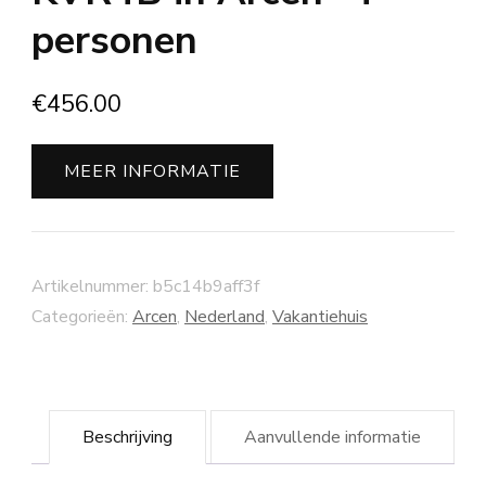
personen
€
456.00
MEER INFORMATIE
Artikelnummer:
b5c14b9aff3f
Categorieën:
Arcen
,
Nederland
,
Vakantiehuis
Beschrijving
Aanvullende informatie