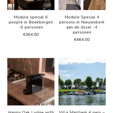
Module special 6
Module Special 4
people in Beekbergen
persons in Nieuwekerk
-6 personen
aan de IJssel -4
personen
€
364.00
€
464.00
Happy Oak Lodge with
Villa Maritiem 4 pers –