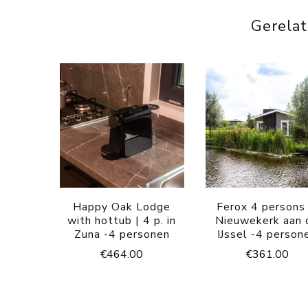
Gerela
Happy Oak Lodge
Ferox 4 persons 
with hottub | 4 p. in
Nieuwekerk aan 
Zuna -4 personen
IJssel -4 person
€
464.00
€
361.00