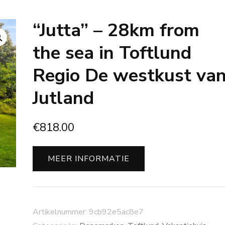
“Jutta” – 28km from
the sea in Toftlund
Regio De westkust va
Jutland
€
818.00
MEER INFORMATIE
Artikelnummer:
9cb92e5ac8e7