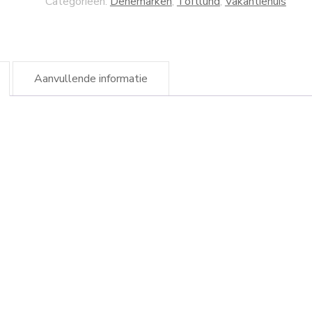
Categorieën:
Denemarken
,
Toftlund
,
Vakantiehuis
Aanvullende informatie