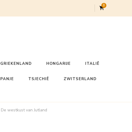
0
GRIEKENLAND
HONGARIJE
ITALIË
SPANJE
TSJECHIË
ZWITSERLAND
o De westkust van Jutland