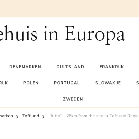
ehuis in Europa
DENEMARKEN
DUITSLAND
FRANKRIJK
IJK
POLEN
PORTUGAL
SLOWAKIJE
ZWEDEN
marken
Toftlund
“Jutta” – 28km from the sea in Toftlund Regi