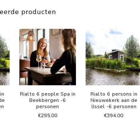
teerde producten
in
Rialto 6 people Spa in
Rialto 6 persons in
de
Beekbergen -6
Nieuwekerk aan de
en
personen
IJssel -6 personen
€
295.00
€
394.00