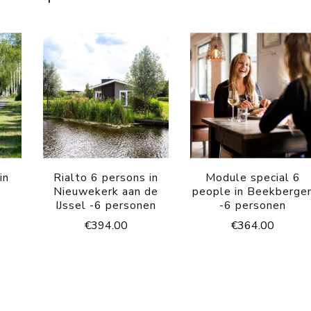
in
Rialto 6 persons in
Module special 6
4
Nieuwekerk aan de
people in Beekberge
IJssel -6 personen
-6 personen
€
394.00
€
364.00