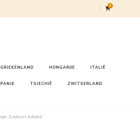
0
GRIEKENLAND
HONGARIJE
ITALIË
SPANJE
TSJECHIË
ZWITSERLAND
egio Zuidoost-Jutland