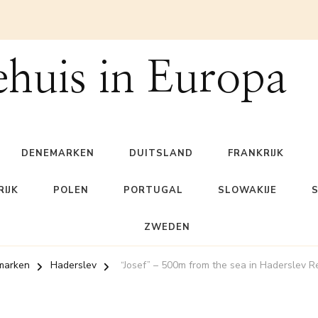
ehuis in Europa
DENEMARKEN
DUITSLAND
FRANKRIJK
IJK
POLEN
PORTUGAL
SLOWAKIJE
ZWEDEN
marken
Haderslev
“Josef” – 500m from the sea in Haderslev R