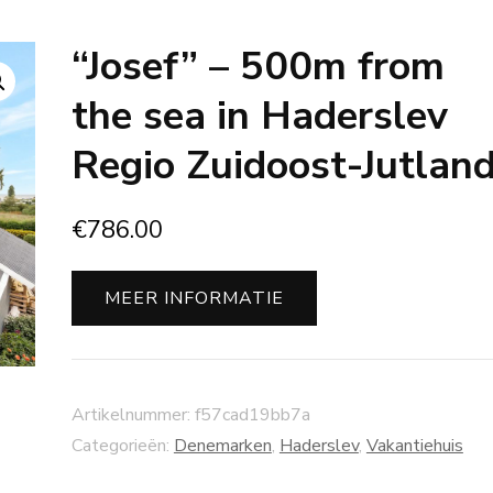
“Josef” – 500m from
the sea in Haderslev
Regio Zuidoost-Jutlan
€
786.00
MEER INFORMATIE
Artikelnummer:
f57cad19bb7a
Categorieën:
Denemarken
,
Haderslev
,
Vakantiehuis