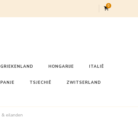
0
GRIEKENLAND
HONGARIJE
ITALIË
SPANJE
TSJECHIË
ZWITSERLAND
n & eilanden