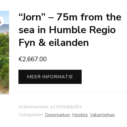
“Jorn” – 75m from the
sea in Humble Regio
Fyn & eilanden
€
2,667.00
MEER INFORMATIE
Artikelnummer:
e155f3d0b063
Categorieën:
Denemarken
,
Humble
,
Vakantiehuis