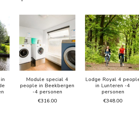
 in
Module special 4
Lodge Royal 4 peopl
de
people in Beekbergen
in Lunteren -4
en
-4 personen
personen
€
316.00
€
348.00