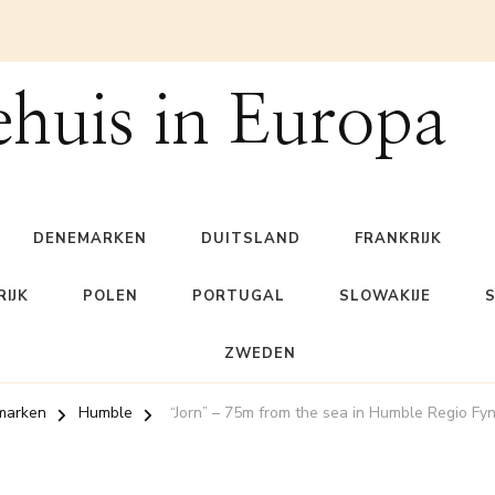
ehuis in Europa
DENEMARKEN
DUITSLAND
FRANKRIJK
IJK
POLEN
PORTUGAL
SLOWAKIJE
ZWEDEN
marken
Humble
“Jorn” – 75m from the sea in Humble Regio Fy