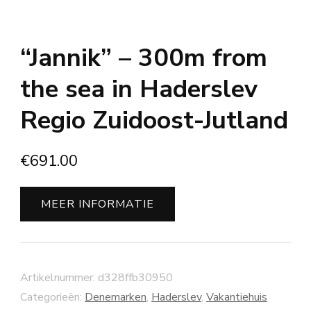
“Jannik” – 300m from
the sea in Haderslev
Regio Zuidoost-Jutland
€
691.00
MEER INFORMATIE
Artikelnummer:
d328ffb30950
Categorieën:
Denemarken
,
Haderslev
,
Vakantiehuis