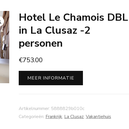
Hotel Le Chamois DBL
in La Clusaz -2
personen
€
753.00
MEER INFORMATIE
Artikelnummer:
5888829b010c
Categorieën:
Frankrijk
,
La Clusaz
,
Vakantiehuis