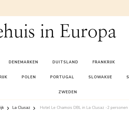
ehuis in Europa
DENEMARKEN
DUITSLAND
FRANKRIJK
IJK
POLEN
PORTUGAL
SLOWAKIJE
ZWEDEN
ijk
La Clusaz
Hotel Le Chamois DBL in La Clusaz -2 personen