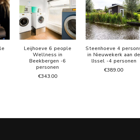
le
Leijhoeve 6 people
Steenhoeve 4 person
Wellness in
in Nieuwekerk aan d
6
Beekbergen -6
IJssel -4 personen
personen
€
389.00
€
343.00