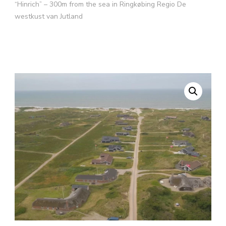
“Hinrich” – 300m from the sea in Ringkøbing Regio De
westkust van Jutland