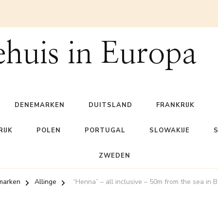
ehuis in Europa
DENEMARKEN
DUITSLAND
FRANKRIJK
IJK
POLEN
PORTUGAL
SLOWAKIJE
ZWEDEN
marken
Allinge
“Henna” – all inclusive – 50m from the sea in 