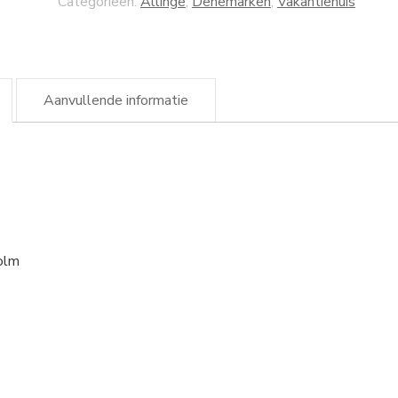
Categorieën:
Allinge
,
Denemarken
,
Vakantiehuis
Aanvullende informatie
holm