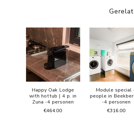
Gerela
Happy Oak Lodge
Module special
with hottub | 4 p. in
people in Beekbe
Zuna -4 personen
-4 personen
€
464.00
€
316.00