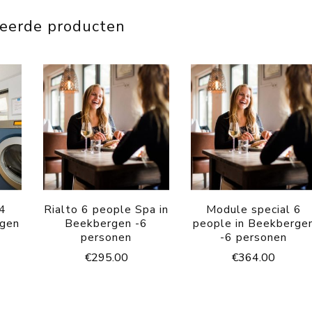
teerde producten
 4
Rialto 6 people Spa in
Module special 6
rgen
Beekbergen -6
people in Beekberge
personen
-6 personen
€
295.00
€
364.00