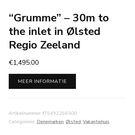
“Grumme” – 30m to
the inlet in Ølsted
Regio Zeeland
€
1,495.00
MEER INFORMATIE
Artikelnummer:
f75492266500
Categorieën:
Denemarken
,
Ølsted
,
Vakantiehuis