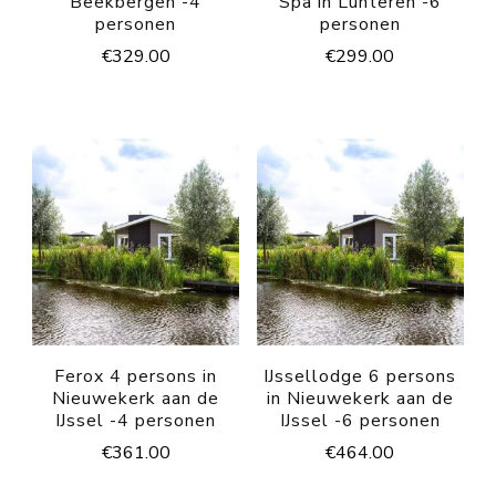
Beekbergen -4
Spa in Lunteren -6
personen
personen
€
329.00
€
299.00
Ferox 4 persons in
IJssellodge 6 persons
Nieuwekerk aan de
in Nieuwekerk aan de
IJssel -4 personen
IJssel -6 personen
€
361.00
€
464.00