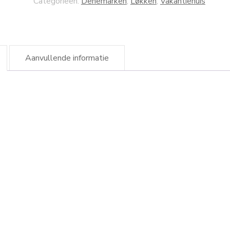
Categorieën:
Denemarken
,
Løkken
,
Vakantiehuis
Aanvullende informatie