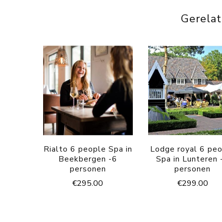
Gerela
Rialto 6 people Spa in
Lodge royal 6 pe
Beekbergen -6
Spa in Lunteren 
personen
personen
€
295.00
€
299.00