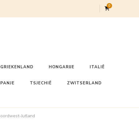
0
GRIEKENLAND
HONGARIJE
ITALIË
SPANJE
TSJECHIË
ZWITSERLAND
Noordwest-Jutland