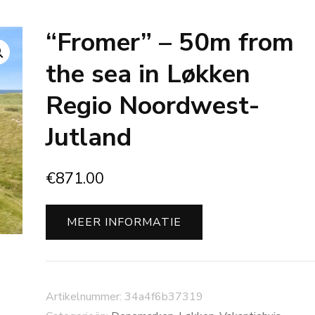
“Fromer” – 50m from
the sea in Løkken
Regio Noordwest-
Jutland
€
871.00
MEER INFORMATIE
Artikelnummer:
34a4f6b37319