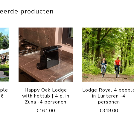
teerde producten
ople
Happy Oak Lodge
Lodge Royal 4 peopl
-6
with hottub | 4 p. in
in Lunteren -4
Zuna -4 personen
personen
€
464.00
€
348.00