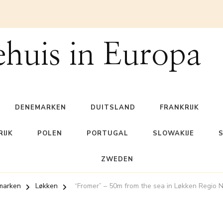
ehuis in Europa
DENEMARKEN
DUITSLAND
FRANKRIJK
IJK
POLEN
PORTUGAL
SLOWAKIJE
ZWEDEN
marken
Løkken
“Fromer” – 50m from the sea in Løkken Regio 