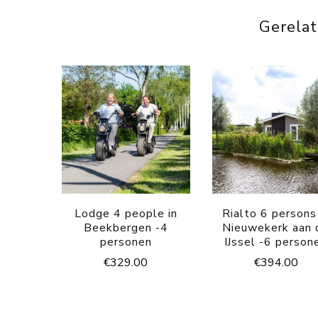
Gerela
Lodge 4 people in
Rialto 6 persons
Beekbergen -4
Nieuwekerk aan 
personen
IJssel -6 person
€
329.00
€
394.00