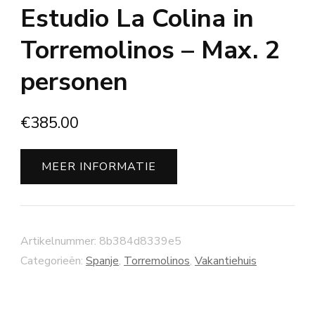
Estudio La Colina in
Torremolinos – Max. 2
personen
€
385.00
MEER INFORMATIE
Artikelnummer:
8b384d8339e5
Categorieën:
Spanje
,
Torremolinos
,
Vakantiehuis