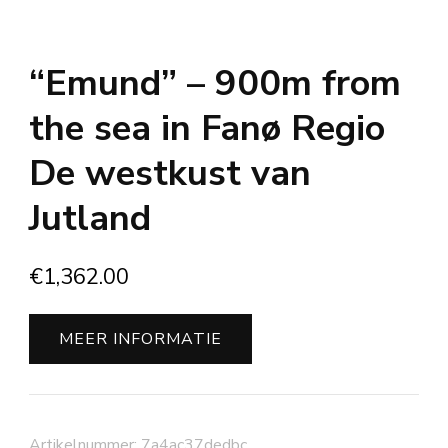
“Emund” – 900m from
the sea in Fanø Regio
De westkust van
Jutland
€
1,362.00
MEER INFORMATIE
Artikelnummer:
7a4ac37dedbc