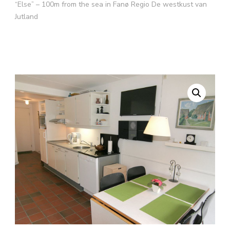
“Else” – 100m from the sea in Fanø Regio De westkust van
Jutland