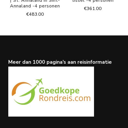
| St. Annaland in Sint-
IJssel -4 personen
Annaland -4 personen
€
361.00
€
483.00
Meer dan 1000 pagina’s aan reisinformatie