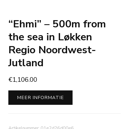
“Ehmi” – 500m from
the sea in Løkken
Regio Noordwest-
Jutland
€
1,106.00
MEER INFORMATIE
Artikelnummer:
01e2d26d00e6