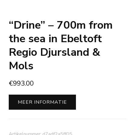
“Drine” – 700m from
the sea in Ebeltoft
Regio Djursland &
Mols
€
993.00
MEER INFORMATIE
Artikelnummer:
d7adf2a5ff05