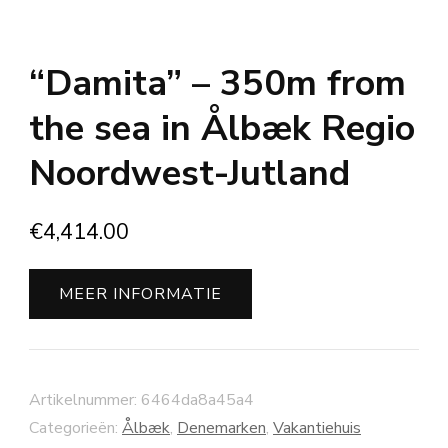
“Damita” – 350m from
the sea in Ålbæk Regio
Noordwest-Jutland
€
4,414.00
MEER INFORMATIE
Artikelnummer:
6464da8a45a4
Categorieën:
Ålbæk
,
Denemarken
,
Vakantiehuis