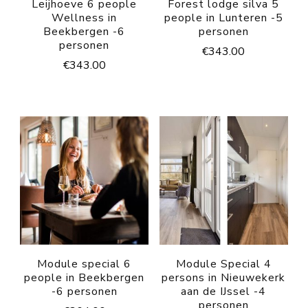
Leijhoeve 6 people
Forest lodge silva 5
Wellness in
people in Lunteren -5
Beekbergen -6
personen
personen
€
343.00
€
343.00
Module special 6
Module Special 4
people in Beekbergen
persons in Nieuwekerk
-6 personen
aan de IJssel -4
personen