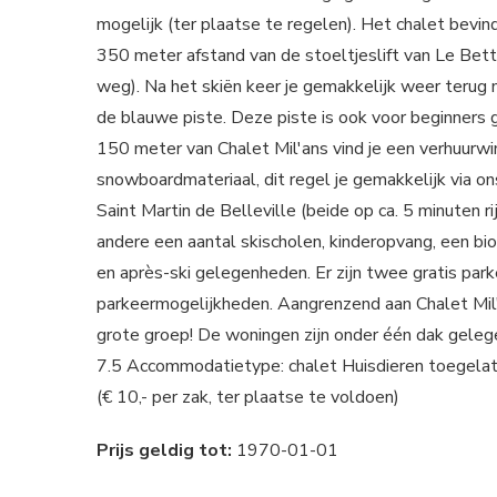
mogelijk (ter plaatse te regelen). Het chalet bevind
350 meter afstand van de stoeltjeslift van Le Betta
weg). Na het skiën keer je gemakkelijk weer terug 
de blauwe piste. Deze piste is ook voor beginners 
150 meter van Chalet Mil'ans vind je een verhuurwin
snowboardmateriaal, dit regel je gemakkelijk via o
Saint Martin de Belleville (beide op ca. 5 minuten r
andere een aantal skischolen, kinderopvang, een bi
en après-ski gelegenheden. Er zijn twee gratis parke
parkeermogelijkheden. Aangrenzend aan Chalet Mil'a
grote groep! De woningen zijn onder één dak gelege
7.5 Accommodatietype: chalet Huisdieren toegelaten
(€ 10,- per zak, ter plaatse te voldoen)
Prijs geldig tot:
1970-01-01