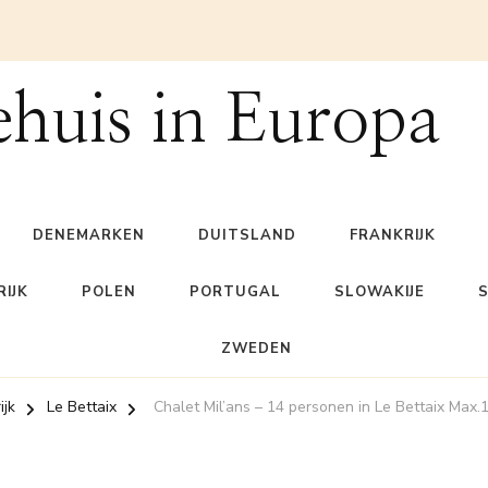
ehuis in Europa
DENEMARKEN
DUITSLAND
FRANKRIJK
IJK
POLEN
PORTUGAL
SLOWAKIJE
ZWEDEN
ijk
Le Bettaix
Chalet Mil’ans – 14 personen in Le Bettaix Max