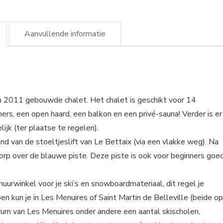
Aanvullende informatie
in 2011 gebouwde chalet. Het chalet is geschikt voor 14
rs, een open haard, een balkon en een privé-sauna! Verder is er
ijk (ter plaatse te regelen).
nd van de stoeltjeslift van Le Bettaix (via een vlakke weg). Na
dorp over de blauwe piste. Deze piste is ook voor beginners goe
huurwinkel voor je ski’s en snowboardmateriaal, dit regel je
n kun je in Les Menuires of Saint Martin de Belleville (beide op
ntrum van Les Menuires onder andere een aantal skischolen,