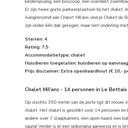
kinderopvang, een bioscoop, een overdekt zwembad e
Er zijn twee gratis parkeerplaatsen bij het chalet. 
Aangrenzend aan Chalet Mil’ans vind je Chalet du B
zijn onder één dak gelegen, maar niet onderling me
Sterren: 4
Rating: 7.5
Accommodatietype: chalet
Huisdieren toegelaten: huisdieren op aanvraa
Prijs disclaimer: Extra openhaardhout (€ 10,- p
Chalet Mil'ans - 14 personen in Le Bettai
Op slechts 350 meter van de piste ligt dit mooie
chalet. Het chalet is geschikt voor 14 personen en
andere over 7 slaapkamers, een open haard, een bal
sauna! Verder is er een skiberging aanwezig en is b