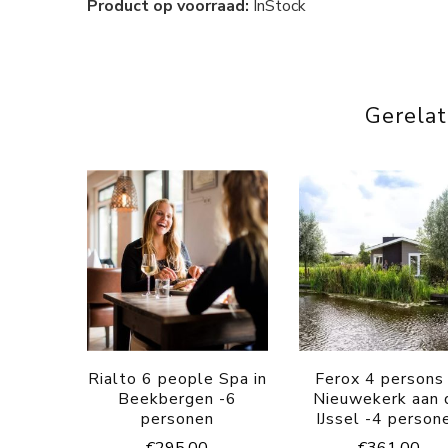
Product op voorraad:
InStock
Gerela
Rialto 6 people Spa in
Ferox 4 persons 
Beekbergen -6
Nieuwekerk aan 
personen
IJssel -4 person
€
295.00
€
361.00