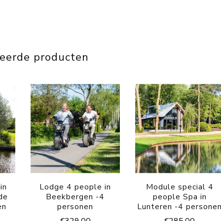
teerde producten
in
Lodge 4 people in
Module special 4
de
Beekbergen -4
people Spa in
en
personen
Lunteren -4 persone
€
329.00
€
285.00