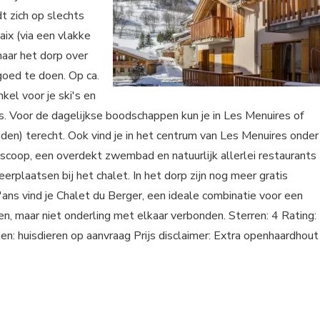
t zich op slechts
ix (via een vlakke
naar het dorp over
goed te doen. Op ca.
kel voor je ski's en
ns. Voor de dagelijkse boodschappen kun je in Les Menuires of
ijden) terecht. Ook vind je in het centrum van Les Menuires onder
oscoop, een overdekt zwembad en natuurlijk allerlei restaurants
erplaatsen bij het chalet. In het dorp zijn nog meer gratis
ns vind je Chalet du Berger, een ideale combinatie voor een
n, maar niet onderling met elkaar verbonden. Sterren: 4 Rating:
: huisdieren op aanvraag Prijs disclaimer: Extra openhaardhout