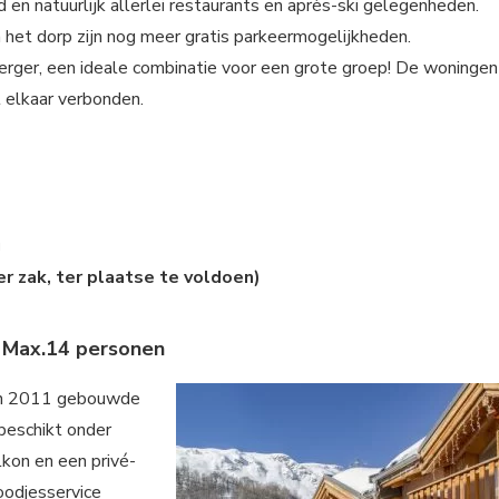
n natuurlijk allerlei restaurants en après-ski gelegenheden.
In het dorp zijn nog meer gratis parkeermogelijkheden.
erger, een ideale combinatie voor een grote groep! De woningen
t elkaar verbonden.
g
er zak, ter plaatse te voldoen)
x Max.14 personen
, in 2011 gebouwde
 beschikt onder
kon en een privé-
roodjesservice