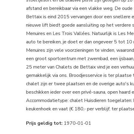
stoeltjeslift en de blauwe piste zijn gelegen op z
afstand en bereikbaar via een vlakke weg. De oude s
Bettaix is eind 2015 vervangen door een snellere e
nieuwe lift biedt goede aansluiting op het verdere 
Menuires en Les Trois Vallées. Natuurlijk is Les M
auto te bereiken, je doet er dan ongeveer 5 tot 10 
Menuires zijn vele voorzieningen te vinden, waarond
een groot sportcentrum met zwembad, een ijsbaan, 
25 meter van Chalets de Bettaix vind je een verhuur
gemakkelijk via ons. Broodjesservice is ter plaatse
chalet zijn er twee plaatsen en de overige auto's 
beschikken ieder over een privé-sauna, open haard en
Accommodatietype: chalet Huisdieren toegelaten: hu
keukenhoek en vaat (€ 180,- per verblijf, ter plaats
Prijs geldig tot:
1970-01-01