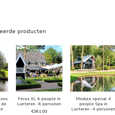
teerde producten
sons
Ferox XL 6 people in
Module special 4
n de
Lunteren -6 personen
people Spa in
en
Lunteren -4 persone
€
361.00