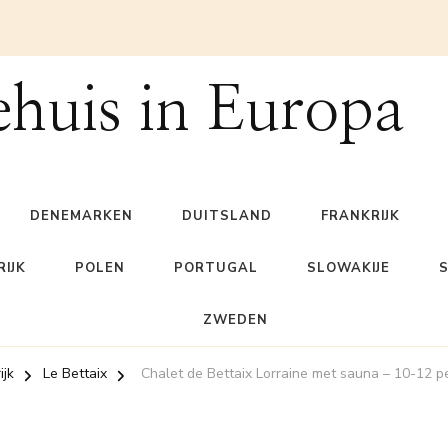
ehuis in Europa
DENEMARKEN
DUITSLAND
FRANKRIJK
IJK
POLEN
PORTUGAL
SLOWAKIJE
ZWEDEN
ijk
Le Bettaix
Chalet de Bettaix Lorraine met sauna – 10-12 p