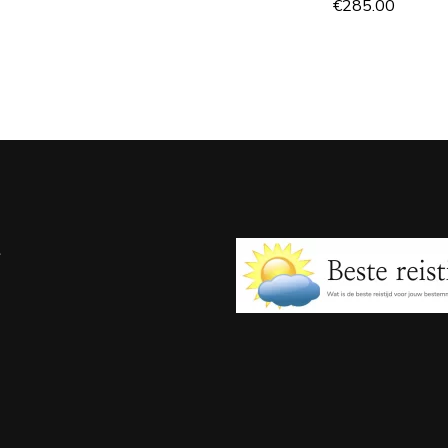
€
285.00
e