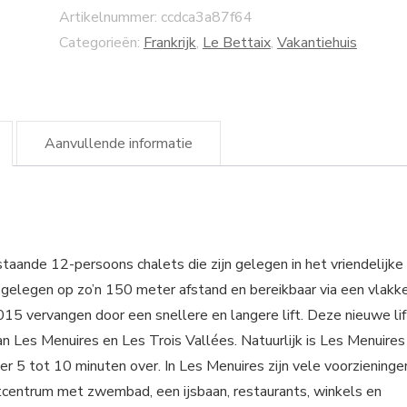
Artikelnummer:
ccdca3a87f64
Categorieën:
Frankrijk
,
Le Bettaix
,
Vakantiehuis
Aanvullende informatie
ijstaande 12-persoons chalets die zijn gelegen in het vriendelijke
n gelegen op zo’n 150 meter afstand en bereikbaar via een vlakk
015 vervangen door een snellere en langere lift. Deze nieuwe lif
an Les Menuires en Les Trois Vallées. Natuurlijk is Les Menuires
r 5 tot 10 minuten over. In Les Menuires zijn vele voorzieninge
rtcentrum met zwembad, een ijsbaan, restaurants, winkels en