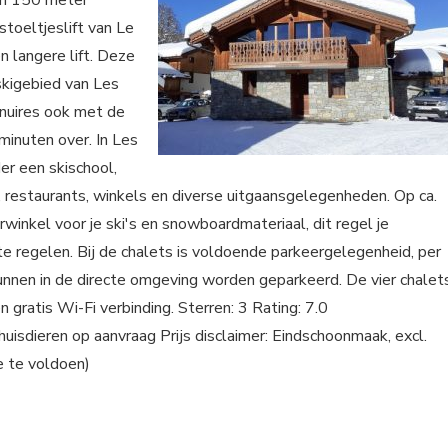
o'n 150 meter
toeltjeslift van Le
n langere lift. Deze
skigebied van Les
enuires ook met de
minuten over. In Les
er een skischool,
restaurants, winkels en diverse uitgaansgelegenheden. Op ca.
winkel voor je ski's en snowboardmateriaal, dit regel je
 te regelen. Bij de chalets is voldoende parkeergelegenheid, per
kunnen in de directe omgeving worden geparkeerd. De vier chalet
 gratis Wi-Fi verbinding. Sterren: 3 Rating: 7.0
isdieren op aanvraag Prijs disclaimer: Eindschoonmaak, excl.
e te voldoen)