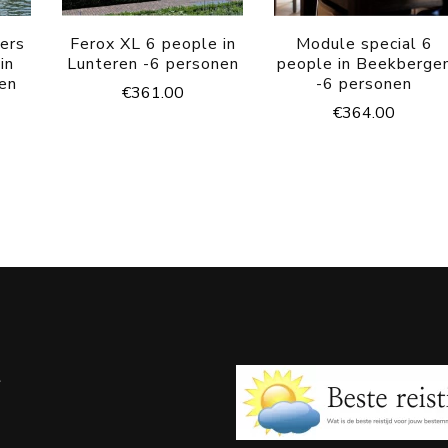
pers
Ferox XL 6 people in
Module special 6
in
Lunteren -6 personen
people in Beekberge
nen
-6 personen
€
361.00
€
364.00
e