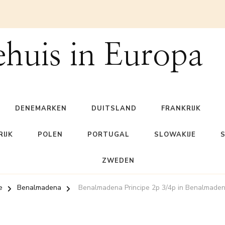
ehuis in Europa
DENEMARKEN
DUITSLAND
FRANKRIJK
IJK
POLEN
PORTUGAL
SLOWAKIJE
ZWEDEN
e
Benalmadena
Benalmadena Principe 2p 3/4p in Benalmaden