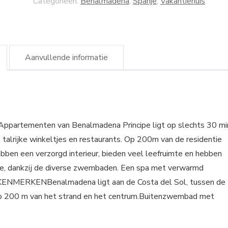
Categorieën:
Benalmadena
,
Spanje
,
Vakantiehuis
Aanvullende informatie
menten van Benalmadena Principe ligt op slechts 30 mi
alrijke winkeltjes en restaurants. Op 200m van de residentie
bben een verzorgd interieur, bieden veel leefruimte en hebben
milie, dankzij de diverse zwembaden. Een spa met verwarmd
KENMERKENBenalmadena ligt aan de Costa del Sol, tussen de
 op 200 m van het strand en het centrum.Buitenzwembad met