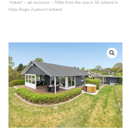
“Ankarl” – all inclusive – 700m from the sea in SE Jutland in
Hejls Regio Zuidoost-Jutland