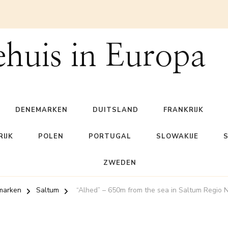
ehuis in Europa
DENEMARKEN
DUITSLAND
FRANKRIJK
IJK
POLEN
PORTUGAL
SLOWAKIJE
ZWEDEN
marken
Saltum
“Alhed” – 650m from the sea in Saltum Regio 