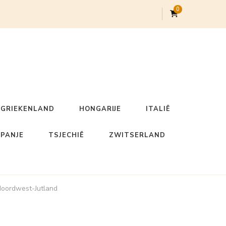
0
GRIEKENLAND
HONGARIJE
ITALIË
SPANJE
TSJECHIË
ZWITSERLAND
Noordwest-Jutland