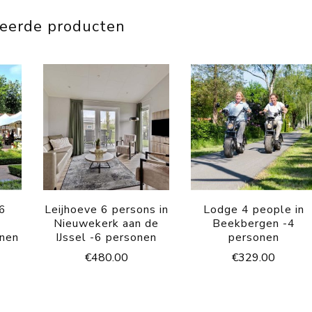
teerde producten
 6
Leijhoeve 6 persons in
Lodge 4 people in
Nieuwekerk aan de
Beekbergen -4
onen
IJssel -6 personen
personen
€
480.00
€
329.00