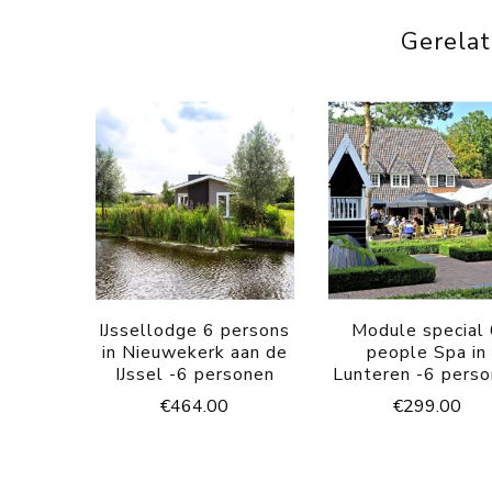
Gerela
IJssellodge 6 persons
Module special
in Nieuwekerk aan de
people Spa in
IJssel -6 personen
Lunteren -6 pers
€
464.00
€
299.00