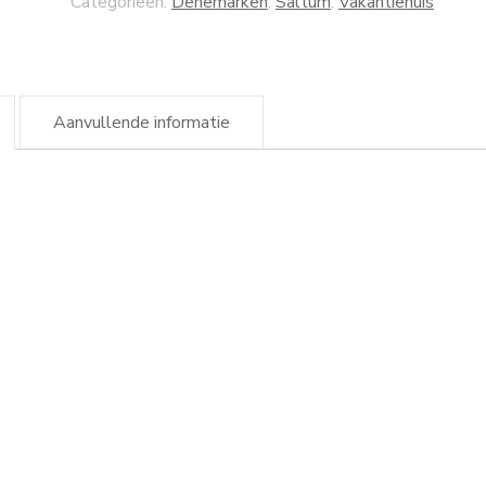
Categorieën:
Denemarken
,
Saltum
,
Vakantiehuis
Aanvullende informatie