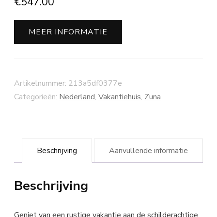
€
547.00
MEER INFORMATIE
Artikelnummer:
213a5df0377e
Categorieën:
Nederland
,
Vakantiehuis
,
Zuna
Beschrijving
Aanvullende informatie
Beschrijving
Geniet van een rustige vakantie aan de schilderachtige